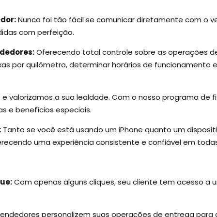
dor:
Nunca foi tão fácil se comunicar diretamente com o v
idas com perfeição.
ndedores:
Oferecendo total controle sobre as operações 
taxas por quilômetro, determinar horários de funcionamento 
 valorizamos a sua lealdade. Com o nosso programa de f
s e benefícios especiais.
:
Tanto se você está usando um iPhone quanto um dispositiv
erecendo uma experiência consistente e confiável em todas
ue:
Com apenas alguns cliques, seu cliente tem acesso a
 vendedores personalizem suas operações de entrega para 