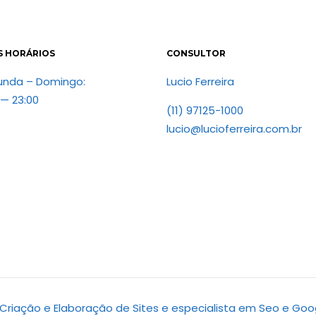
S HORÁRIOS
CONSULTOR
unda – Domingo:
Lucio Ferreira
 — 23:00
(11) 97125-1000
lucio@lucioferreira.com.br
d. Criação e Elaboração de Sites e especialista em Seo e Goo