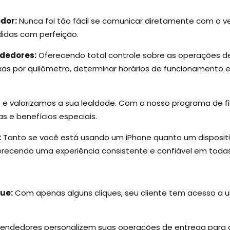
dor:
Nunca foi tão fácil se comunicar diretamente com o v
idas com perfeição.
ndedores:
Oferecendo total controle sobre as operações 
taxas por quilômetro, determinar horários de funcionamento 
 valorizamos a sua lealdade. Com o nosso programa de f
s e benefícios especiais.
:
Tanto se você está usando um iPhone quanto um dispositiv
erecendo uma experiência consistente e confiável em todas
ue:
Com apenas alguns cliques, seu cliente tem acesso a
 vendedores personalizem suas operações de entrega para 