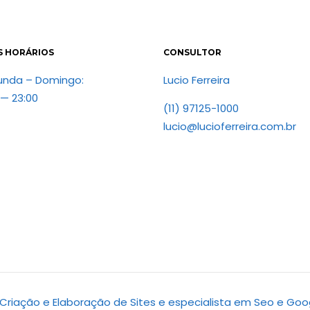
S HORÁRIOS
CONSULTOR
unda – Domingo:
Lucio Ferreira
 — 23:00
(11) 97125-1000
lucio@lucioferreira.com.br
d. Criação e Elaboração de Sites e especialista em Seo e Goo