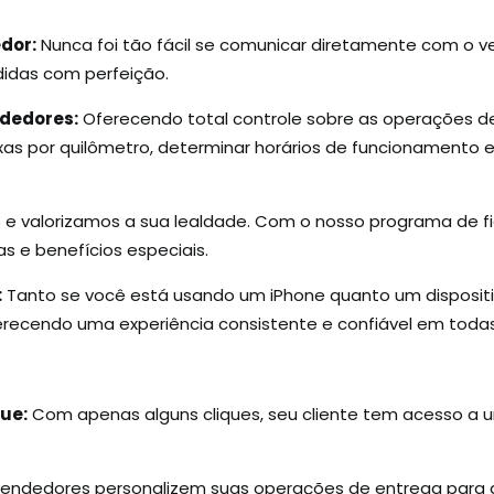
dor:
Nunca foi tão fácil se comunicar diretamente com o v
idas com perfeição.
ndedores:
Oferecendo total controle sobre as operações 
taxas por quilômetro, determinar horários de funcionamento 
 valorizamos a sua lealdade. Com o nosso programa de f
s e benefícios especiais.
:
Tanto se você está usando um iPhone quanto um dispositiv
erecendo uma experiência consistente e confiável em todas
ue:
Com apenas alguns cliques, seu cliente tem acesso a
 vendedores personalizem suas operações de entrega para 