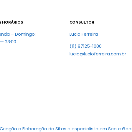
S HORÁRIOS
CONSULTOR
unda – Domingo:
Lucio Ferreira
 — 23:00
(11) 97125-1000
lucio@lucioferreira.com.br
d. Criação e Elaboração de Sites e especialista em Seo e Goo