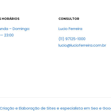
S HORÁRIOS
CONSULTOR
unda – Domingo:
Lucio Ferreira
 — 23:00
(11) 97125-1000
lucio@lucioferreira.com.br
d. Criação e Elaboração de Sites e especialista em Seo e Goo