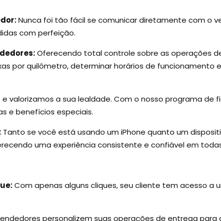
dor:
Nunca foi tão fácil se comunicar diretamente com o v
idas com perfeição.
ndedores:
Oferecendo total controle sobre as operações 
taxas por quilômetro, determinar horários de funcionamento 
 valorizamos a sua lealdade. Com o nosso programa de f
s e benefícios especiais.
:
Tanto se você está usando um iPhone quanto um dispositiv
erecendo uma experiência consistente e confiável em todas
ue:
Com apenas alguns cliques, seu cliente tem acesso a
 vendedores personalizem suas operações de entrega para 