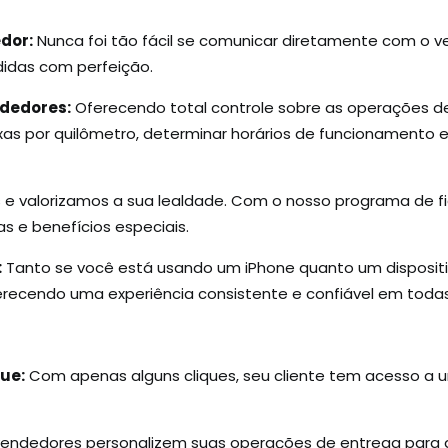
dor:
Nunca foi tão fácil se comunicar diretamente com o v
idas com perfeição.
ndedores:
Oferecendo total controle sobre as operações 
taxas por quilômetro, determinar horários de funcionamento 
 valorizamos a sua lealdade. Com o nosso programa de f
s e benefícios especiais.
:
Tanto se você está usando um iPhone quanto um dispositiv
erecendo uma experiência consistente e confiável em todas
ue:
Com apenas alguns cliques, seu cliente tem acesso a
 vendedores personalizem suas operações de entrega para 