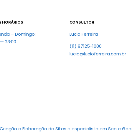
S HORÁRIOS
CONSULTOR
unda – Domingo:
Lucio Ferreira
 — 23:00
(11) 97125-1000
lucio@lucioferreira.com.br
d. Criação e Elaboração de Sites e especialista em Seo e Goo