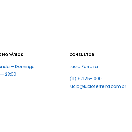
S HORÁRIOS
CONSULTOR
unda – Domingo:
Lucio Ferreira
 — 23:00
(11) 97125-1000
lucio@lucioferreira.com.br