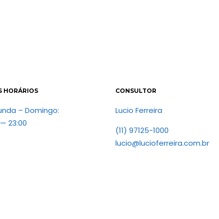
S HORÁRIOS
CONSULTOR
unda – Domingo:
Lucio Ferreira
 — 23:00
(11) 97125-1000
lucio@lucioferreira.com.br