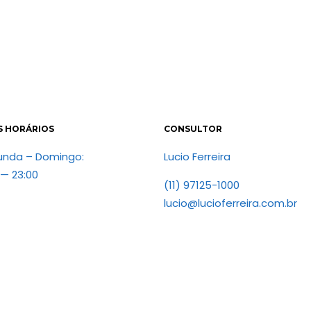
S HORÁRIOS
CONSULTOR
unda – Domingo:
Lucio Ferreira
 — 23:00
(11) 97125-1000
lucio@lucioferreira.com.br