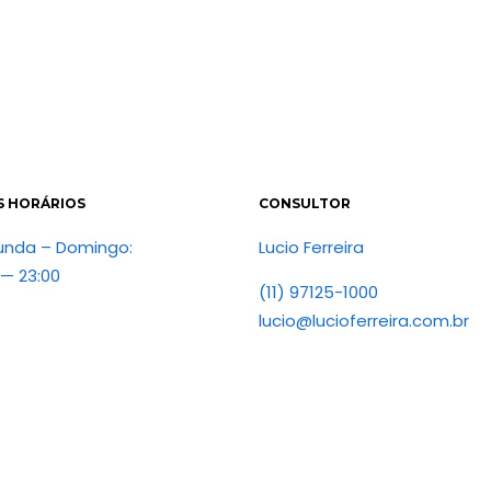
S HORÁRIOS
CONSULTOR
unda – Domingo:
Lucio Ferreira
 — 23:00
(11) 97125-1000
lucio@lucioferreira.com.br