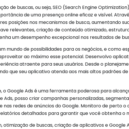
zação de buscas, ou seja, SEO (Search Engine Optimizatio
ortância de uma presença online eficaz e visível. Atrav
ores posições nos mecanismos de busca, aumentando sua v
ave relevantes, criação de conteúdo otimizado, estrutura
e tenha um desempenho excepcional nos resultados de bu
um mundo de possibilidades para os negócios, e como es
 aproveitar ao máximo esse potencial. Desenvolvo aplicativ
riência atraente para seus usuários. Desde o planejament
ntindo que seu aplicativo atenda aos mais altos padrões d
ne, o Google Ads é uma ferramenta poderosa para alcança
le Ads, posso criar campanhas personalizadas, segment
sa e nas redes de anúncios do Google. Monitoro de pert
o relatórios detalhados para garantir que você obtenha o
otimização de buscas, criação de aplicativos e Google A