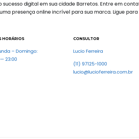
 o sucesso digital em sua cidade Barretos. Entre em co
 uma presença online incrível para sua marca. Ligue par
S HORÁRIOS
CONSULTOR
unda – Domingo:
Lucio Ferreira
 — 23:00
(11) 97125-1000
lucio@lucioferreira.com.br