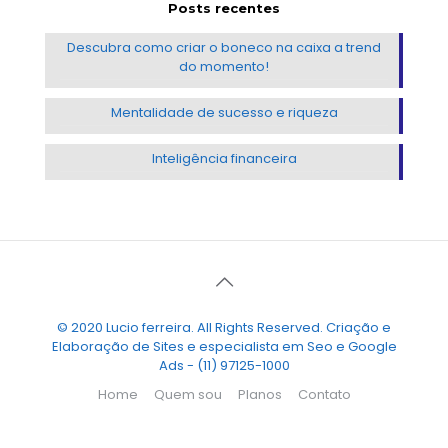
Posts recentes
Descubra como criar o boneco na caixa a trend
do momento!
Mentalidade de sucesso e riqueza
Inteligência financeira
© 2020 Lucio ferreira. All Rights Reserved. Criação e
Elaboração de Sites e especialista em Seo e Google
Ads - (11) 97125-1000
Home
Quem sou
Planos
Contato