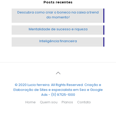
Posts recentes
Descubra como criar o boneco na caixa a trend
do momento!
Mentalidade de sucesso e riqueza
Inteligência financeira
© 2020 Lucio ferreira. All Rights Reserved. Criação e
Elaboração de Sites e especialista em Seo e Google
Ads - (11) 97125-1000
Home
Quem sou
Planos
Contato