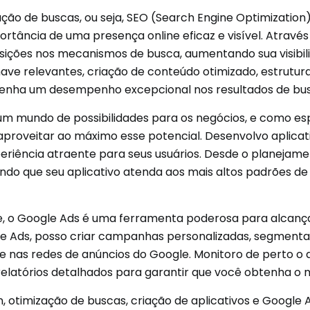
zação de buscas, ou seja, SEO (Search Engine Optimizatio
rtância de uma presença online eficaz e visível. Atravé
osições nos mecanismos de busca, aumentando sua visibil
ave relevantes, criação de conteúdo otimizado, estrutura
e tenha um desempenho excepcional nos resultados de bu
um mundo de possibilidades para os negócios, e como es
 aproveitar ao máximo esse potencial. Desenvolvo aplicativ
riência atraente para seus usuários. Desde o planejament
ntindo que seu aplicativo atenda aos mais altos padrões d
ne, o Google Ads é uma ferramenta poderosa para alcança
le Ads, posso criar campanhas personalizadas, segment
sa e nas redes de anúncios do Google. Monitoro de pert
o relatórios detalhados para garantir que você obtenha o
otimização de buscas, criação de aplicativos e Google A