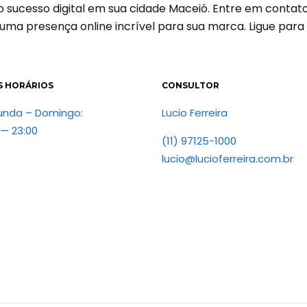
r o sucesso digital em sua cidade Maceió. Entre em cont
 uma presença online incrível para sua marca. Ligue par
S HORÁRIOS
CONSULTOR
unda – Domingo:
Lucio Ferreira
 — 23:00
(11) 97125-1000
lucio@lucioferreira.com.br