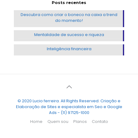
Posts recentes
Descubra como criar o boneco na caixa a trend
do momento!
Mentalidade de sucesso e riqueza
Inteligência financeira
© 2020 Lucio ferreira. All Rights Reserved. Criação e
Elaboração de Sites e especialista em Seo e Google
Ads - (11) 97125-1000
Home
Quem sou
Planos
Contato