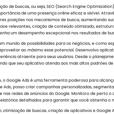
zação de buscas, ou seja, SEO (Search Engine Optimizatio
ortância de uma presença online eficaz e visível. Atrav
ores posições nos mecanismos de busca, aumentando sua v
ave relevantes, criação de conteúdo otimizado, estrutura
e tenha um desempenho excepcional nos resultados de bu
um mundo de possibilidades para os negócios, e como es
 aproveitar ao máximo esse potencial. Desenvolvo aplicativ
riência atraente para seus usuários. Desde o planejament
ntindo que seu aplicativo atenda aos mais altos padrões d
ne, o Google Ads é uma ferramenta poderosa para alcança
le Ads, posso criar campanhas personalizadas, segment
sa e nas redes de anúncios do Google. Monitoro de pert
o relatórios detalhados para garantir que você obtenha o
otimização de buscas, criação de aplicativos e Google A