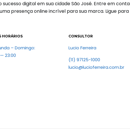
 o sucesso digital em sua cidade São José. Entre em co
 uma presença online incrível para sua marca. Ligue par
S HORÁRIOS
CONSULTOR
unda – Domingo:
Lucio Ferreira
 — 23:00
(11) 97125-1000
lucio@lucioferreira.com.br