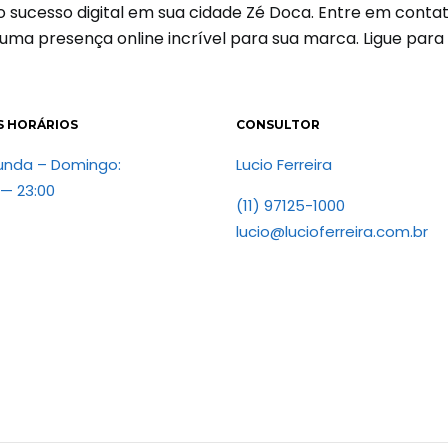
r o sucesso digital em sua cidade Zé Doca. Entre em con
 uma presença online incrível para sua marca. Ligue par
S HORÁRIOS
CONSULTOR
unda – Domingo:
Lucio Ferreira
 — 23:00
(11) 97125-1000
lucio@lucioferreira.com.br