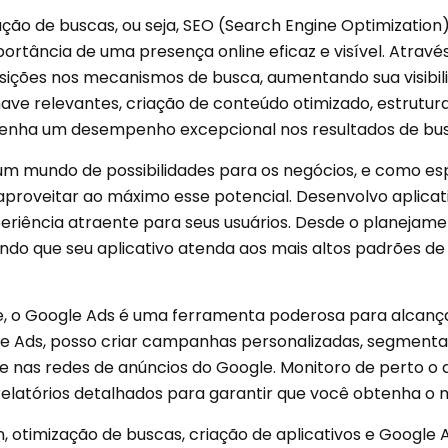
zação de buscas, ou seja, SEO (Search Engine Optimizatio
rtância de uma presença online eficaz e visível. Atravé
osições nos mecanismos de busca, aumentando sua visibil
ave relevantes, criação de conteúdo otimizado, estrutura
e tenha um desempenho excepcional nos resultados de bu
um mundo de possibilidades para os negócios, e como es
 aproveitar ao máximo esse potencial. Desenvolvo aplicativ
riência atraente para seus usuários. Desde o planejament
ntindo que seu aplicativo atenda aos mais altos padrões d
ne, o Google Ads é uma ferramenta poderosa para alcança
le Ads, posso criar campanhas personalizadas, segment
sa e nas redes de anúncios do Google. Monitoro de pert
o relatórios detalhados para garantir que você obtenha o
otimização de buscas, criação de aplicativos e Google A